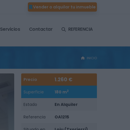
Vender o alquilar tu inmueble
Servicios
Contactar
REFERENCIA
INICIO
1.260 €
Precio
2
Superficie
180 m
Estado
En Alquiler
Referencia
OA1215
Situado en
Loiu (Txorierri)