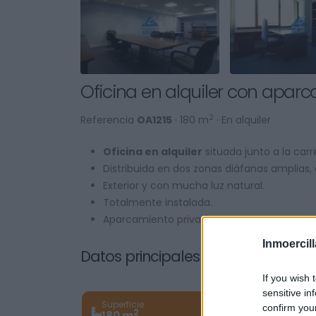
Oficina en alquiler con apar
2
Referencia
OA1215
· 180 m
· En alquiler
Oficina en alquiler
situada junto a la carr
Distribuida en dos zonas diáfanas amplias, 
Exterior y con mucha luz natural.
Totalmente instalada.
Aparcamiento privado.
Inmoercill
Datos principales del inmueble
If you wish 
sensitive in
Superficie
Baños
confirm you
2
180 m