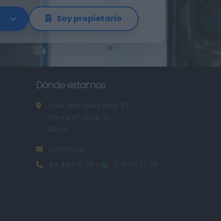
Soy propietario
Dónde estamos
Calle Rodríguez Arias 23
Planta 4ª, dpto. 13
Bilbao
Contactar
94 444 13 08
-
676 96 32 30