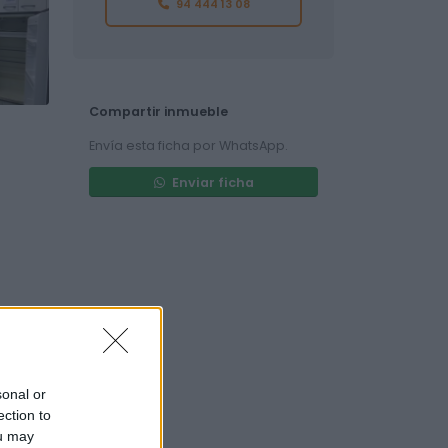
94 444 13 08
Compartir inmueble
Envía esta ficha por WhatsApp.
Enviar ficha
sonal or
ection to
ou may