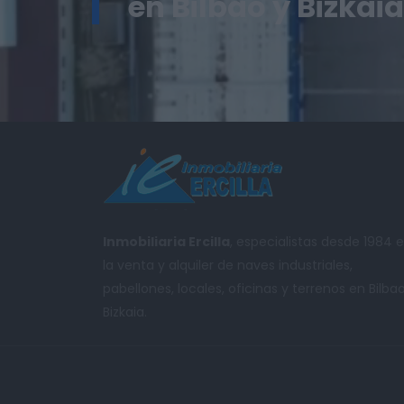
en Bilbao y Bizkaia
Inmobiliaria Ercilla
, especialistas desde 1984 
la venta y alquiler de naves industriales,
pabellones, locales, oficinas y terrenos en Bilba
Bizkaia.