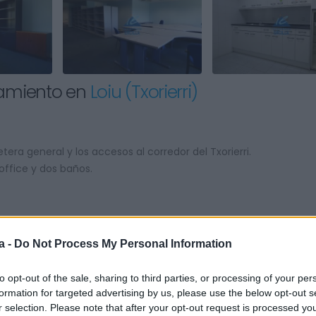
camiento en
Loiu (Txorierri)
etera general y los accesos al corredor del Txorierri.
office y dos baños.
a -
Do Not Process My Personal Information
to opt-out of the sale, sharing to third parties, or processing of your per
formation for targeted advertising by us, please use the below opt-out s
Climatización
Climatización
r selection. Please note that after your opt-out request is processed y