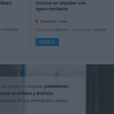
Bilbao
Oficina en alquiler con
aparcamiento
Txorierri - Loiu
ia:
OA1220
Superficie:
220 m²
- Referencia:
OA1214
1.500 €
r, vender o alquilar
pabellones
renos en Bilbao y Bizkaia
.
etarios en las principales zonas