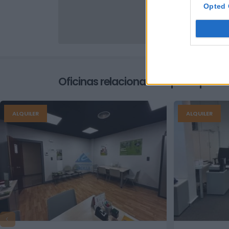
Opted 
Oficinas relacionados que te podrí
ALQUILER
ALQUILER