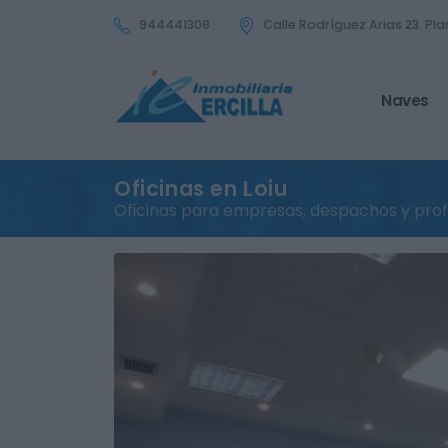
944441308
Calle Rodríguez Arias 23. Plan
Naves
Oficinas en Loiu
Oficinas para empresas, despachos y prof