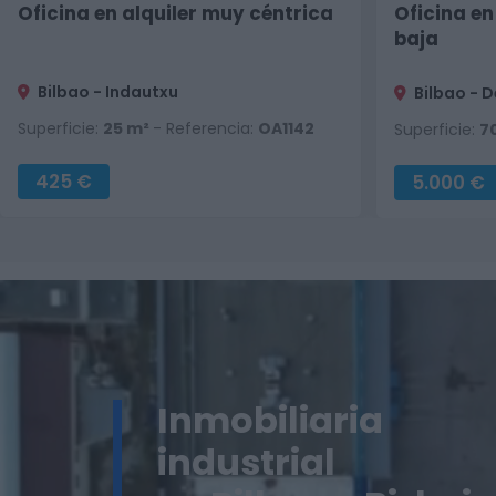
Oficina en alquiler muy céntrica
Oficina en
baja
Bilbao - Indautxu
Bilbao - 
Superficie:
25 m²
- Referencia:
OA1142
Superficie:
7
425 €
5.000 €
Inmobiliaria
industrial