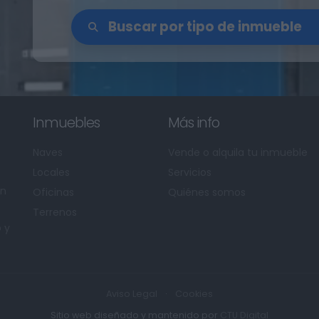
Inmuebles
Más info
Naves
Vende o alquila tu inmueble
Locales
Servicios
en
Oficinas
Quiénes somos
Terrenos
o y
Aviso Legal
·
Cookies
Sitio web diseñado y mantenido por
CTU Digital