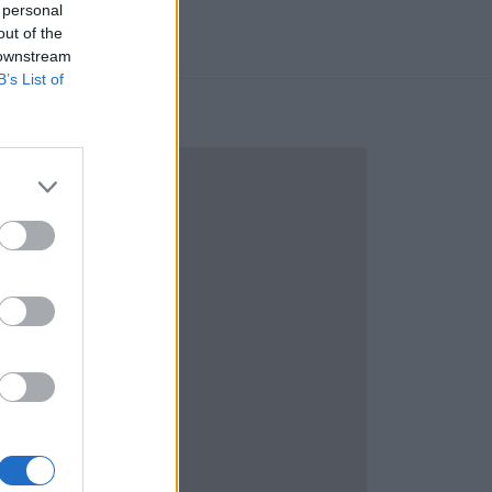
 personal
out of the
 downstream
B’s List of