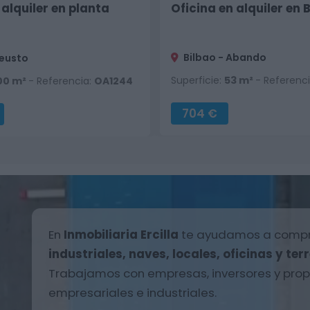
 alquiler en planta
Oficina en alquiler en 
Bilbao - Abando
Deusto
Superficie:
53 m²
- Referenc
00 m²
- Referencia:
OA1244
704 €
En
Inmobiliaria Ercilla
te ayudamos a compra
industriales, naves, locales, oficinas y ter
Trabajamos con empresas, inversores y propi
empresariales e industriales.