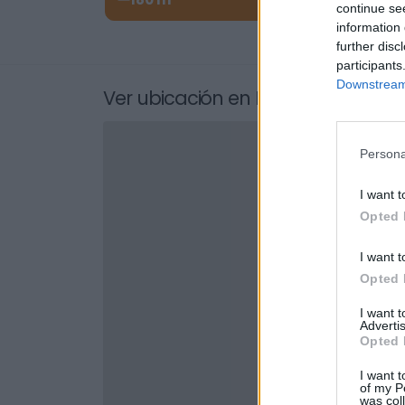
2
continue se
information 
further disc
participants
Downstream 
Ver ubicación en Loiu, Txorierri
Persona
I want t
Opted 
I want t
Opted 
I want 
Advertis
Opted 
I want t
of my P
was col